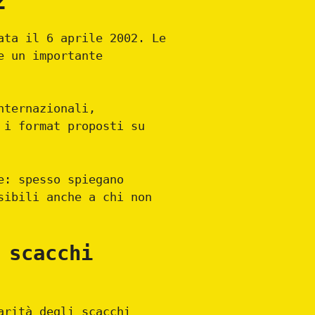
z
ata il 6 aprile 2002. Le
e un importante
nternazionali,
 i format proposti su
e: spesso spiegano
sibili anche a chi non
 scacchi
arità degli scacchi