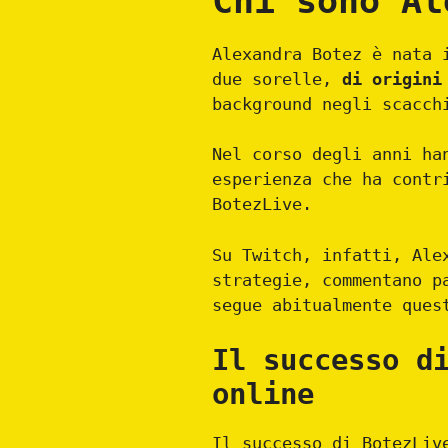
Chi sono Al
Alexandra Botez è nata 
due sorelle,
di origini
background negli scacch
Nel corso degli anni ha
esperienza che ha contr
BotezLive.
Su Twitch, infatti, Ale
strategie, commentano p
segue abitualmente ques
Il successo d
online
Il successo di BotezLiv