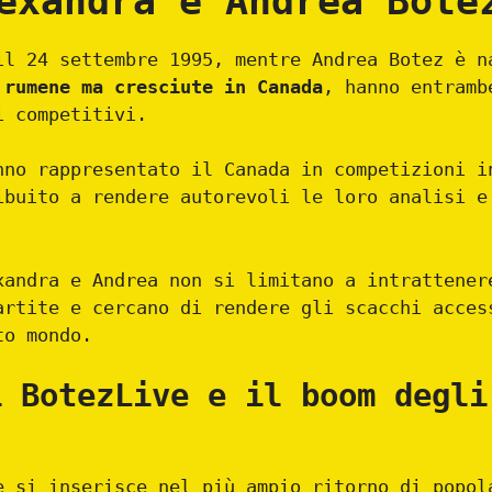
exandra e Andrea Bote
il 24 settembre 1995, mentre Andrea Botez è n
 rumene ma cresciute in Canada
, hanno entramb
i competitivi.
nno rappresentato il Canada in competizioni i
ibuito a rendere autorevoli le loro analisi e
xandra e Andrea non si limitano a intrattener
artite e cercano di rendere gli scacchi acces
to mondo.
i BotezLive e il boom degli
e si inserisce nel più ampio ritorno di popol