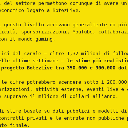
i del settore permettono comunque di avere un
economico legato a BotezLive.
i questo livello arrivano generalmente da più
licità, sponsorizzazioni, YouTube, collaboraz
con il mondo gaming.
lici del canale — oltre 1,32 milioni di follo
elle ultime settimane —
le stime più realisti
 progetto BotezLive tra 350.000 e 900.000 dol
 le cifre potrebbero scendere sotto i 200.000
orizzazioni, attività esterne, eventi live e 
e superare il milione di dollari all’anno.
di stime basate su dati pubblici e modelli di
contratti privati e le entrate non pubbliche 
ato finale.