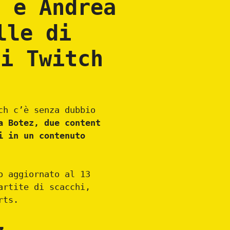
a e Andrea
lle di
di Twitch
ch c’è senza dubbio
a Botez, due content
i in un contenuto
o aggiornato al 13
artite di scacchi,
rts.