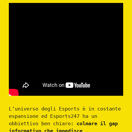
L’universo degli Esports è in costante
espansione ed Esports247 ha un
obbiettivo ben chiaro:
colmare il gap
informativo che impedisce