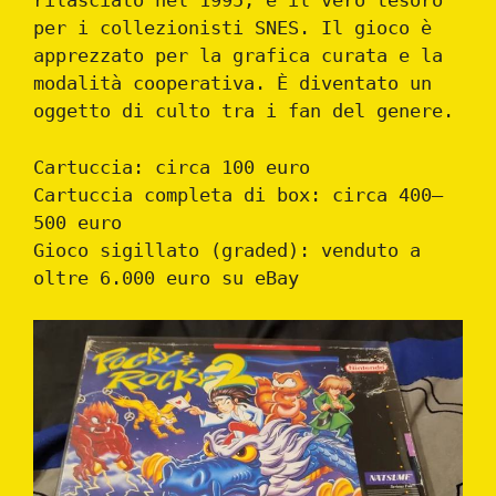
rilasciato nel 1995, è il vero tesoro
per i collezionisti SNES. Il gioco è
apprezzato per la grafica curata e la
modalità cooperativa. È diventato un
oggetto di culto tra i fan del genere.
Cartuccia: circa 100 euro
Cartuccia completa di box: circa 400–
500 euro
Gioco sigillato (graded): venduto a
oltre 6.000 euro su eBay