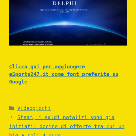
Clicca qui per aggiungere
eSports247.it come font preferita su
Google
Categories
Videogiochi
Steam, i saldi natalizi sono già
iniziati: decine di offerte tra cui un
big a soli 4 euro