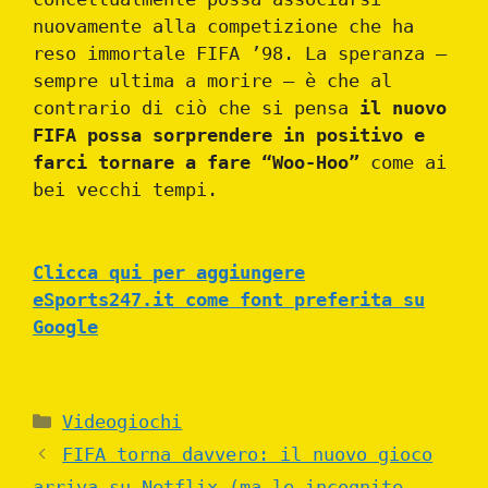
nuovamente alla competizione che ha
reso immortale FIFA ’98. La speranza –
sempre ultima a morire – è che al
contrario di ciò che si pensa
il nuovo
FIFA possa sorprendere in positivo e
farci tornare a fare “Woo-Hoo”
come ai
bei vecchi tempi.
Clicca qui per aggiungere
eSports247.it come font preferita su
Google
Categories
Videogiochi
FIFA torna davvero: il nuovo gioco
arriva su Netflix (ma le incognite