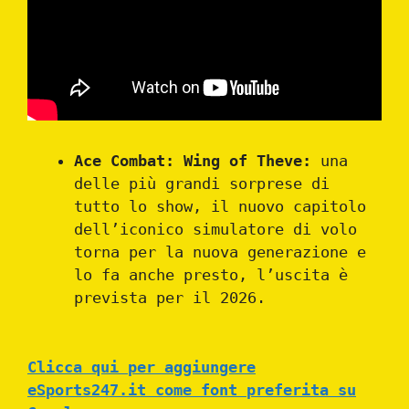
Ace Combat: Wing of Theve:
una
delle più grandi sorprese di
tutto lo show, il nuovo capitolo
dell’iconico simulatore di volo
torna per la nuova generazione e
lo fa anche presto, l’uscita è
prevista per il 2026.
Clicca qui per aggiungere
eSports247.it come font preferita su