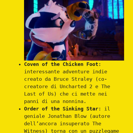
Coven of the Chicken Foot
:
interessante adventure indie
creato da Bruce Straley (co-
creatore di Uncharted 2 e The
Last of Us) che ci mette nei
panni di una nonnina.
Order of the Sinking Star
: il
geniale Jonathan Blow (autore
dell’ancora insuperato The
Witness) torna con un puzzlegame