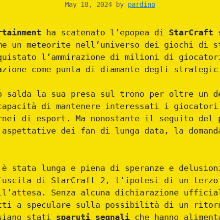
May 18, 2024
by
pardino
rtainment
ha scatenato l’epopea di
StarCraft
s
me un meteorite nell’universo dei giochi di s
quistato l’ammirazione di milioni di giocator
azione come punta di diamante degli strategic
o salda la sua presa sul trono per oltre un d
capacità di mantenere interessati i giocatori
rnei di esport. Ma nonostante il seguito del 
 aspettative dei fan di lunga data, la doman
 è stata lunga e piena di speranze e delusion
’uscita di StarCraft 2, l’ipotesi di un terzo
ll’attesa. Senza alcuna dichiarazione ufficia
tti a speculare sulla possibilità di un ritor
siano stati
sparuti segnali
che hanno aliment