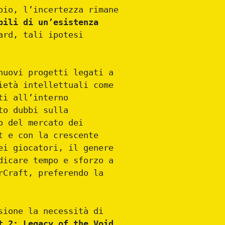
oio, l’incertezza rimane
bili di un’esistenza
ard, tali ipotesi
nuovi progetti legati a
ietà intellettuali come
ti all’interno
to dubbi sulla
o del mercato dei
t e con la crescente
ei giocatori, il genere
dicare tempo e sforzo a
rCraft, preferendo la
sione la necessità di
 2: Legacy of the Void
.