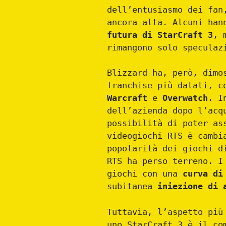
dell’entusiasmo dei fan
ancora alta. Alcuni han
futura di StarCraft 3
, 
rimangono solo speculaz
Blizzard ha, però, dimo
franchise più datati, c
Warcraft
e
Overwatch
. I
dell’azienda dopo l’acq
possibilità di poter as
videogiochi RTS è cambi
popolarità dei giochi d
RTS ha perso terreno. I
giochi con una
curva di
subitanea
iniezione di 
Tuttavia, l’aspetto più
uno StarCraft 3 è il co