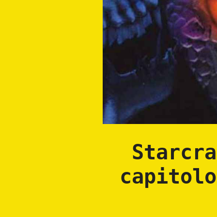
Starcra
capitolo