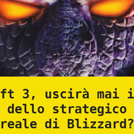
ft 3, uscirà mai 
 dello strategico
reale di Blizzard