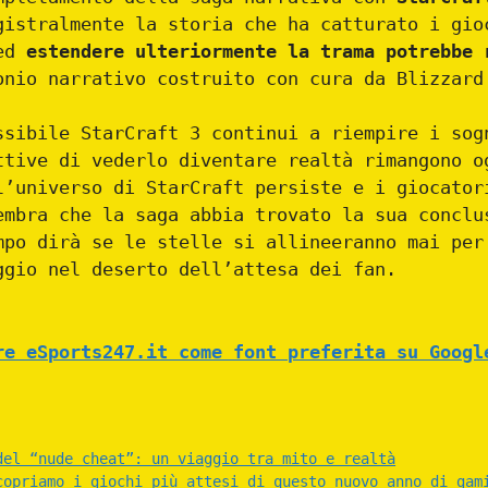
gistralmente la storia che ha catturato i gio
 ed
estendere ulteriormente la trama potrebbe 
onio narrativo costruito con cura da Blizzard
ssibile StarCraft 3 continui a riempire i sog
ttive di vederlo diventare realtà rimangono o
l’universo di StarCraft persiste e i giocator
embra che la saga abbia trovato la sua conclu
mpo dirà se le stelle si allineeranno mai per
ggio nel deserto dell’attesa dei fan.
re eSports247.it come font preferita su Googl
del “nude cheat”: un viaggio tra mito e realtà
copriamo i giochi più attesi di questo nuovo anno di gam