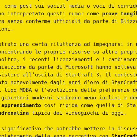
, come post sui social media o voci di corrid
no interpretato questi rumor come
prove tangi
ma senza conferme ufficiali da parte di Blizz
ioni.
strato una certa riluttanza ad impegnarsi in 
oncentrando le proprie risorse su altre propr
noltre, i recenti licenziamenti e i cambiamen
uisizione da parte di Microsoft hanno solleva
sistere all’uscita di StarCraft 3. Il contest
ato notevolmente dagli anni d’oro di StarCraf
i tipo MOBA e l’evoluzione delle preferenze d
 giocatori moderni sembrano meno inclini a de
 apprendimento
così ripida come quella di Sta
adrenalina
tipica dei videogiochi di oggi.
 significativo che potrebbe mettere in discus
mpletamento della saga narrativa con
StarCraft