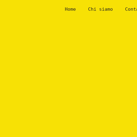
Skip
Home
Chi siamo
Cont
to
content