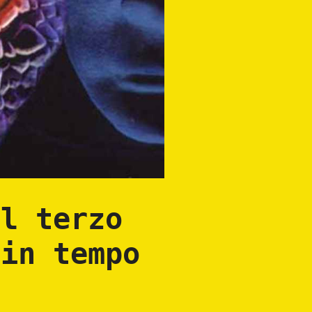
il terzo
 in tempo
?