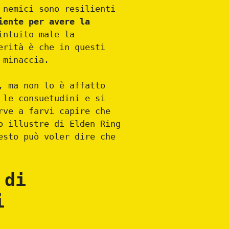
 nemici sono resilienti
iente per avere la
intuito male la
erità è che in questi
 minaccia.
, ma non lo è affatto
 le consuetudini e si
rve a farvi capire che
o illustre di Elden Ring
sto può voler dire che
 di
i