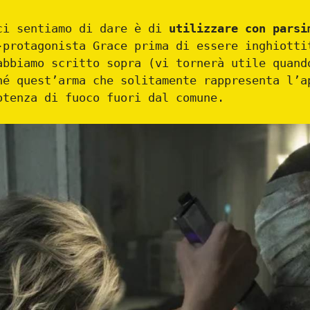
ci sentiamo di dare è di
utilizzare con parsi
-protagonista Grace prima di essere inghiotti
abbiamo scritto sopra (vi tornerà utile quand
hé quest’arma che solitamente rappresenta l’a
otenza di fuoco fuori dal comune.