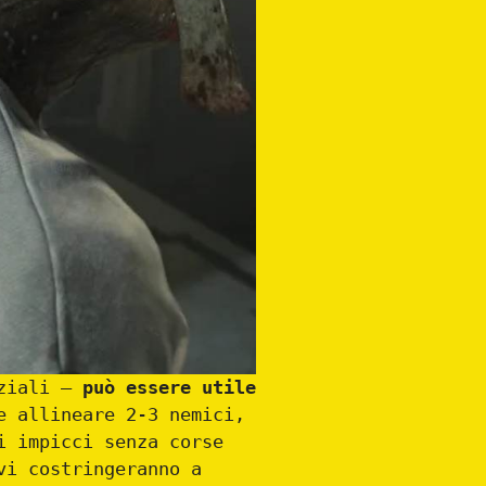
iziali –
può essere utile
e allineare 2-3 nemici,
i impicci senza corse
vi costringeranno a