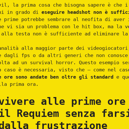
vil, la prima cosa che bisogna sapere è che i
ini in grado di
eseguire headshot non è suffic
e prime potrebbe sembrare al neofita di aver 
he vi sia un problema con le hit box, ma la v
 alla testa non è sufficiente ad eliminare la
analità alla maggior parte dei videogiocatori
e dagli fps o da altri generi che non conosce
olta ad un survival horror. Questo esempio se
o caso è necessaria, visto che – come nel cas
e ore sono andate ben oltre gli standard
e que
lla prima ora.
vivere alle prime ore
il Requiem senza fars
dalla frustrazione