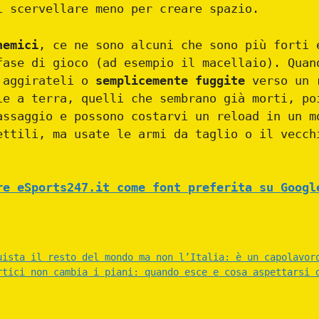
i scervellare meno per creare spazio.
nemici
, ce ne sono alcuni che sono più forti 
fase di gioco (ad esempio il macellaio). Quan
a aggirateli o
semplicemente fuggite
verso un r
ie a terra, quelli che sembrano già morti, po
assaggio e possono costarvi un reload in un m
ettili, ma usate le armi da taglio o il vecch
re eSports247.it come font preferita su Googl
uista il resto del mondo ma non l’Italia: è un capolavor
rtici non cambia i piani: quando esce e cosa aspettarsi 