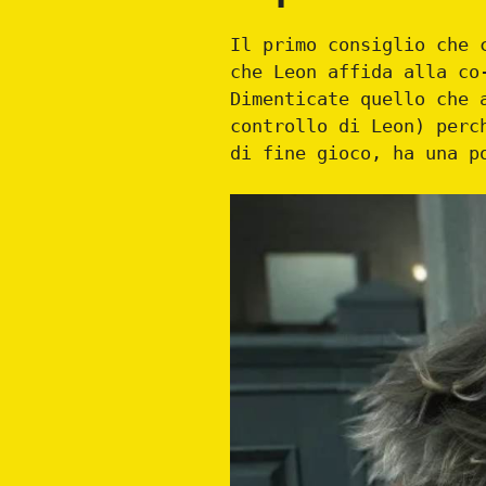
Il primo consiglio che 
che Leon affida alla co
Dimenticate quello che 
controllo di Leon) perc
di fine gioco, ha una p