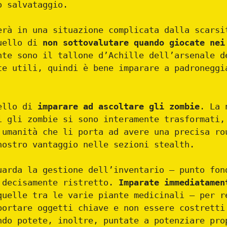
o salvataggio.
erà in una situazione complicata dalla scarsi
quello di
non sottovalutare quando giocate nei
nte sono il tallone d’Achille dell’arsenale d
te utili, quindi è bene imparare a padroneggi
uello di
imparare ad ascoltare gli zombie
. La 
i gli zombie si sono interamente trasformati,
 umanità che li porta ad avere una precisa ro
nostro vantaggio nelle sezioni stealth.
uarda la gestione dell’inventario – punto fon
 decisamente ristretto.
Imparate immediatamen
uelle tra le varie piante medicinali – per r
portare oggetti chiave e non essere costretti
ndo potete, inoltre, puntate a potenziare pro