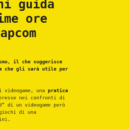
ni guida
ime ore
Capcom
smo, il che suggerisce
a che gli sarà utile per
ei videogame, una
pratica
eresse nei confronti di
d” di un videogame però
giochi di una
ini.