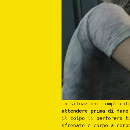
In situazioni complicat
attendere prima di fare
il colpo li perforerà t
sfrenate e corpo a corp