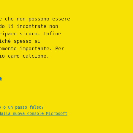
e che non possono essere
do li incontrate non
iparo sicuro. Infine
iché spesso si
omento importante. Per
io caro calcione.
e
o o un passo falso?
dalla nuova console Microsoft