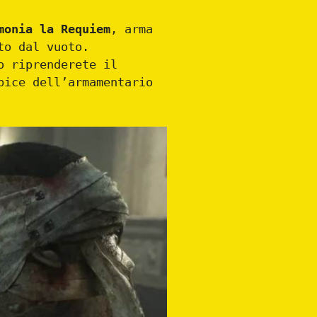
monia la Requiem
, arma
to dal vuoto.
o riprenderete il
pice dell’armamentario