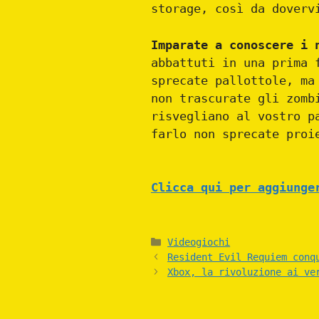
storage, così da doverv
Imparate a conoscere i 
abbattuti in una prima 
sprecate pallottole, m
non trascurate gli zomb
risvegliano al vostro p
farlo non sprecate proi
Clicca qui per aggiunge
Categories
Videogiochi
Resident Evil Requiem conq
Xbox, la rivoluzione ai ve