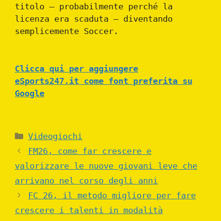
titolo – probabilmente perché la
licenza era scaduta – diventando
semplicemente Soccer.
Clicca qui per aggiungere
eSports247.it come font preferita su
Google
Categories
Videogiochi
FM26, come far crescere e
valorizzare le nuove giovani leve che
arrivano nel corso degli anni
FC 26, il metodo migliore per fare
crescere i talenti in modalità