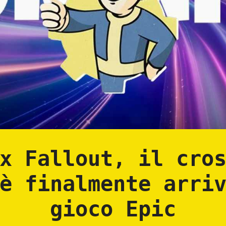
x Fallout, il cro
è finalmente arri
gioco Epic