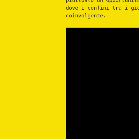
piuttosto un’opportunit
dove i confini tra i gi
coinvolgente.