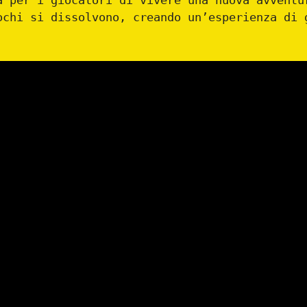
à per i giocatori di vivere una nuova avventu
ochi si dissolvono, creando un’esperienza di 