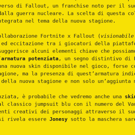
verso di Fallout, un franchise noto per il s
alla guerra nucleare. La scelta di questa co
ntegrata nel tema della nuova stagione.
ollaborazione Fortnite x Fallout (
visionabile
 ed eccitazione tra i giocatori della piattaf
uggerisce alcuni elementi chiave che possiam
’
armatura potenziata
, un segno distintivo di 
una nuova skin disponibile nel gioco, forse c
agione, ma la presenza di quest’armatura indi
 della nuova stagione e non solo un’aggiunta 
nziata, è probabile che vedremo anche una
skin
al classico jumpsuit blu con il numero del Va
enti creativi dei personaggi attraverso il su
si rivela essere
Jonesy
sotto la maschera sar