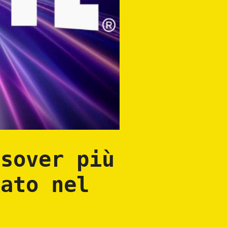
ssover più
vato nel