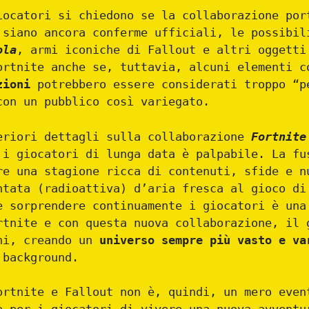
iocatori si chiedono se la collaborazione por
 siano ancora conferme ufficiali, le possibil
ola
, armi iconiche di Fallout e altri oggetti
ortnite anche se, tuttavia, alcuni elementi 
zioni
potrebbero essere considerati troppo “p
con un pubblico così variegato.
eriori dettagli sulla collaborazione
Fortnite
 i giocatori di lunga data è palpabile. La fu
re una stagione ricca di contenuti, sfide e n
ntata (radioattiva) d’aria fresca al gioco di
e sorprendere continuamente i giocatori è una
rtnite e con questa nuova collaborazione, il 
ni, creando un
universo sempre più vasto e va
 background.
ortnite e Fallout non è, quindi, un mero even