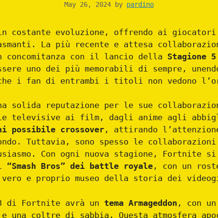
May 26, 2024
by
pardino
in costante evoluzione, offrendo ai giocatori
asmanti. La più recente e attesa collaborazi
n concomitanza con il lancio della
Stagione 5
ssere uno dei più memorabili di sempre, unend
che i fan di entrambi i titoli non vedono l’o
na solida reputazione per le sue collaborazio
ie televisive ai film, dagli anime agli abbi
ni possibile crossover
, attirando l’attenzion
ondo. Tuttavia, sono spesso le collaborazioni
usiasmo. Con ogni nuova stagione, Fortnite si
di
“Smash Bros” dei battle royale
, con un rost
 vero e proprio museo della storia dei videog
3 di Fortnite avrà un
tema Armageddon
, con un
 e una coltre di sabbia. Questa atmosfera apo