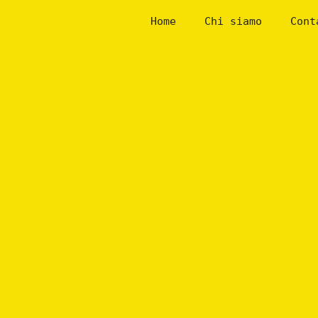
Skip
Home
Chi siamo
Cont
to
content