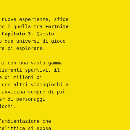
 nuove esperienze, sfide
one è quella tra
Fortnite
 Capitolo 3
. Questo
o due universi di gioco
ra di esplorare.
ni con una vasta gamma
gliamenti sportivi,
il
e di milioni di
 con altri videogiochi a
 avvicina sempre di più
er di personaggi
iochi.
’ambientazione che
calittica si sposa