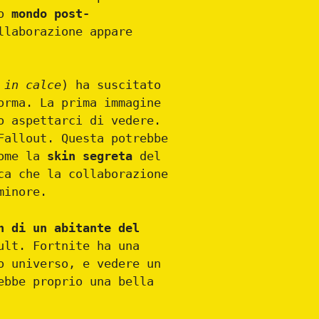
uo
mondo post-
llaborazione appare
 in calce
) ha suscitato
orma. La prima immagine
o aspettarci di vedere.
Fallout. Questa potrebbe
ome la
skin segreta
del
ca che la collaborazione
minore.
 di un abitante del
ult. Fortnite ha una
o universo, e vedere un
ebbe proprio una bella