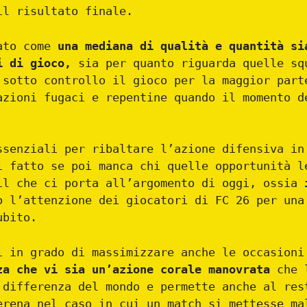
il risultato finale.
eato come
una mediana di qualità e quantità si
i di gioco,
sia per quanto riguarda quelle sq
 sotto controllo il gioco per la maggior part
azioni fugaci e repentine quando il momento d
ssenziali per ribaltare l’azione difensiva in
i fatto se poi manca chi quelle opportunità l
il che ci porta all’argomento di oggi, ossia
i
 l’attenzione dei giocatori di FC 26 per una
ubito.
i in grado di massimizzare anche le occasion
za che vi sia un’azione corale manovrata
che l
 differenza del mondo e permette anche al res
erena nel caso in cui un match si mettesse ma