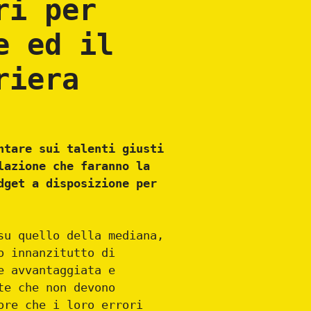
ri per
e ed il
riera
ntare sui talenti giusti
lazione che faranno la
dget a disposizione per
u quello della mediana,
o innanzitutto di
e avvantaggiata e
te che non devono
ore che i loro errori