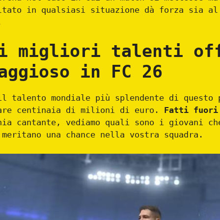
ltato in qualsiasi situazione dà forza sia al
.
i migliori talenti of
aggioso in FC 26
il talento mondiale più splendente di questo 
are centinaia di milioni di euro.
Fatti fuori
ia cantante, vediamo quali sono i giovani ch
 meritano una chance nella vostra squadra.