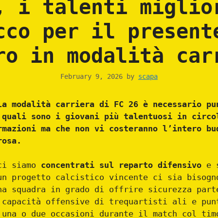
, i talenti miglio
cco per il present
ro in modalità car
February 9, 2026
by
scapa
la modalità carriera di FC 26 è necessario pu
 quali sono i giovani più talentuosi in circo
rmazioni ma che non vi costeranno l’intero bu
rosa.
 ci siamo
concentrati sul reparto difensivo
e s
un progetto calcistico vincente ci sia bisogn
na squadra in grado di offrire sicurezza part
 capacità offensive di trequartisti ali e pun
 una o due occasioni durante il match col tim