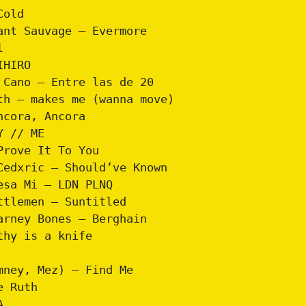
Cold
ant Sauvage – Evermore
l
IHIRO
 Cano – Entre las de 20
th – makes me (wanna move)
ncora, Ancora
Y // ME
Prove It To You
Cedxric – Should’ve Known
esa Mi – LDN PLNQ
ttlemen – Suntitled
arney Bones – Berghain
thy is a knife
mney, Mez) – Find Me
e Ruth
A.