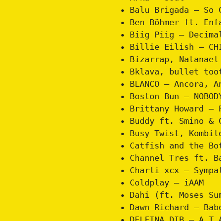
Balu Brigada – So 
Ben Böhmer ft. Enf
Biig Piig – Decima
Billie Eilish – CH
Bizarrap, Natanael
Bklava, bullet too
BLANCO – Ancora, A
Boston Bun – NOBOD
Brittany Howard – 
Buddy ft. Smino & 
Busy Twist, Kombil
Catfish and the Bo
Channel Tres ft. B
Charli xcx – Sympa
Coldplay – iAAM
Dahi (ft. Moses Su
Dawn Richard – Bab
DELFINA DIB – A.T.