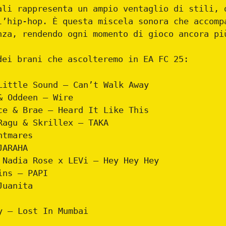
ali rappresenta un ampio ventaglio di stili, 
l’hip-hop. È questa miscela sonora che accomp
nza, rendendo ogni momento di gioco ancora pi
dei brani che ascolteremo in EA FC 25:
Little Sound – Can’t Walk Away
& Oddeen – Wire
ce & Brae – Heard It Like This
Ragu & Skrillex – TAKA
htmares
JARAHA
 Nadia Rose x LEVi – Hey Hey Hey
ins – PAPI
Juanita
y – Lost In Mumbai