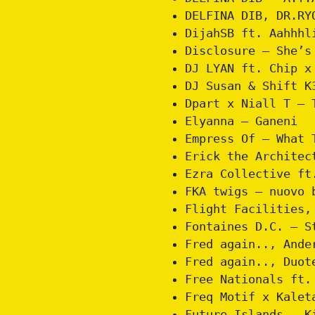
DELFINA DIB, DR.RY
DijahSB ft. Aahhhl
Disclosure – She’s
DJ LYAN ft. Chip x
DJ Susan & Shift K
Dpart x Niall T – 
Elyanna – Ganeni
Empress Of – What 
Erick the Architec
Ezra Collective ft
FKA twigs – nuovo 
Flight Facilities,
Fontaines D.C. – S
Fred again.., Ande
Fred again.., Duot
Free Nationals ft.
Freq Motif x Kalet
Future Islands – K