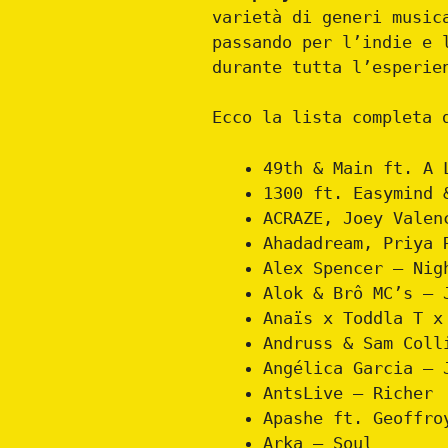
varietà di generi music
passando per l’indie e 
durante tutta l’esperie
Ecco la lista completa 
49th & Main ft. A 
1300 ft. Easymind 
ACRAZE, Joey Valen
Ahadadream, Priya 
Alex Spencer – Nig
Alok & Brô MC’s – 
Anaïs x Toddla T x
Andruss & Sam Coll
Angélica Garcia – 
AntsLive – Richer
Apashe ft. Geoffro
Arka – Soul