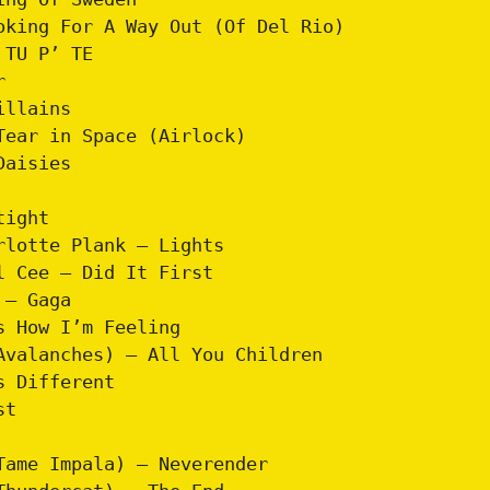
oking For A Way Out (Of Del Rio)
 TU P’ TE
r
illains
Tear in Space (Airlock)
Daisies
tight
rlotte Plank – Lights
l Cee – Did It First
 – Gaga
s How I’m Feeling
Avalanches) – All You Children
s Different
st
Tame Impala) – Neverender