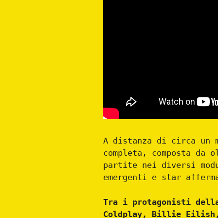
A distanza di circa un 
completa, composta da o
partite nei diversi mod
emergenti e star afferm
Tra i protagonisti dell
Coldplay, Billie Eilish