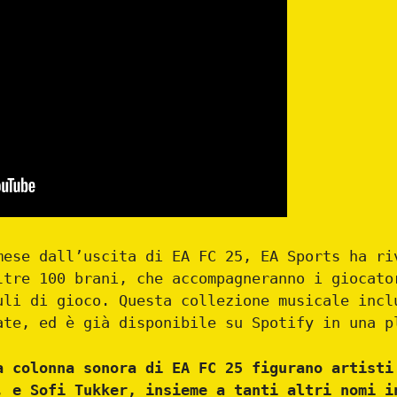
mese dall’uscita di EA FC 25, EA Sports ha ri
ltre 100 brani, che accompagneranno i giocato
uli di gioco. Questa collezione musicale incl
ate, ed è già disponibile su Spotify in una p
a colonna sonora di EA FC 25 figurano artisti
, e Sofi Tukker, insieme a tanti altri nomi i