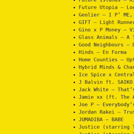
Future Utopia – Lo
Geolier – I P’ ME,
GIFT – Light Runne
Gino x P Money – V
Glass Animals – A 
Good Neighbours – 
Hinds – En Forma
Home Counties – Up
Hybrid Minds & Cha
Ice Spice x Centra
J Balvin ft. SAIKO
Jack White – That’
Jamie xx (ft. The 
Joe P – Everybody’
Jordan Rakei – Tru
JUMADIBA – BABE
Justice (starring 