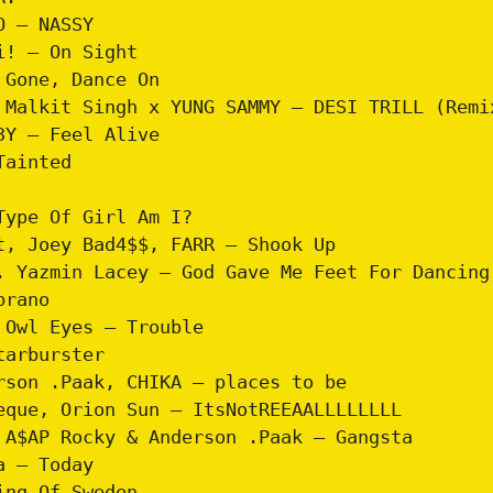
O – NASSY
i! – On Sight
 Gone, Dance On
 Malkit Singh x YUNG SAMMY – DESI TRILL (Remi
3Y – Feel Alive
Tainted
Type Of Girl Am I?
t, Joey Bad4$$, FARR – Shook Up
. Yazmin Lacey – God Gave Me Feet For Dancing
brano
 Owl Eyes – Trouble
tarburster
rson .Paak, CHIKA – places to be
eque, Orion Sun – ItsNotREEAALLLLLLLL
 A$AP Rocky & Anderson .Paak – Gangsta
a – Today
ing Of Sweden