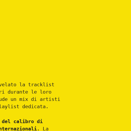
velato la tracklist
ri durante le loro
ude un mix di artisti
laylist dedicata.
 del calibro di
nternazionali
. La