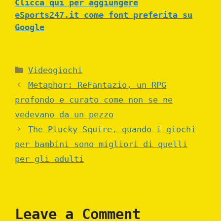
Clicca qui per aggiungere
eSports247.it come font preferita su
Google
Categories
Videogiochi
Metaphor: ReFantazio, un RPG
profondo e curato come non se ne
vedevano da un pezzo
The Plucky Squire, quando i giochi
per bambini sono migliori di quelli
per gli adulti
Leave a Comment