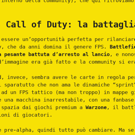
’interno della community), che qui ritroviamo
s Call of Duty: la battagli
 essere un’opportunità perfetta per rilanciar
y, che da anni domina il genere FPS.
Battlefi
a pesante battuta d’arresto al lancio
, e nono
d’immagine era già fatto e la community si er
d, invece, sembra avere le carte in regola pe
i sparatutto che non ama le dinamiche “sprint
 ad un FPS tattico (ma non troppo) in mappe g
è una macchina inarrestabile, con una fanbase
 spazia dai giochi premium a
Warzone
, il batt
ioni di giocatori.
e pre-alpha, quindi tutto può cambiare. Ma se