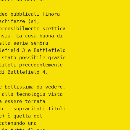
deo pubblicati finora
schifezze (sì,
prensibilmente scettica
nsia. La cosa buona di
ella serie sembra
lefield 3 e Battlefield
 stato possibile grazie
titoli precedentemente
di Battlefield 4.
e bellissima da vedere,
 alla tecnologia vista
a essere tornata
to i sopracitati titoli
e) è quella del
catenando una