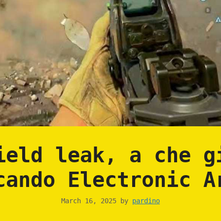
ield leak, a che g
cando Electronic A
March 16, 2025
by
pardino