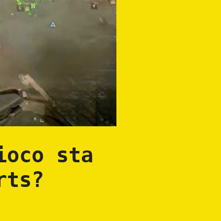
ioco sta
rts?