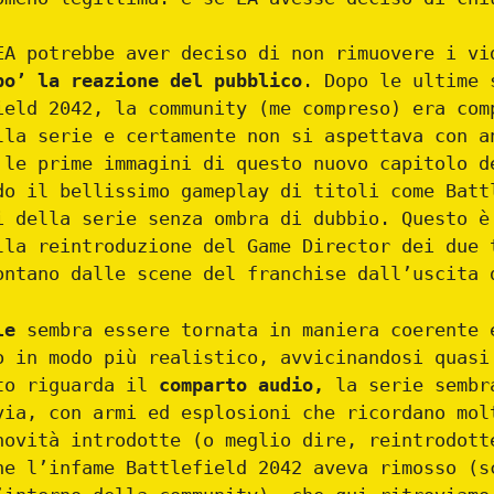
EA potrebbe aver deciso di non rimuovere i vi
po’ la reazione del pubblico
. Dopo le ultime 
ield 2042, la community (me compreso) era com
lla serie e certamente non si aspettava con a
 le prime immagini di questo nuovo capitolo d
do il bellissimo gameplay di titoli come Batt
i della serie senza ombra di dubbio. Questo è
lla reintroduzione del Game Director dei due 
ontano dalle scene del franchise dall’uscita 
le
sembra essere tornata in maniera coerente 
o in modo più realistico, avvicinandosi quasi
to riguarda il
comparto audio,
la serie sembr
via, con armi ed esplosioni che ricordano mol
novità introdotte (o meglio dire, reintrodott
he l’infame Battlefield 2042 aveva rimosso (s