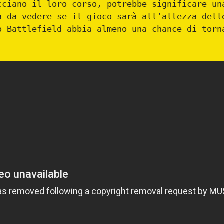
cciano il loro corso, potrebbe significare un
a da vedere se il gioco sarà all’altezza dell
o Battlefield abbia almeno una chance di torn