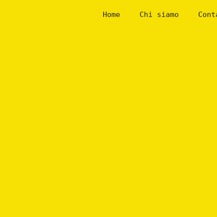
Skip
Home
Chi siamo
Cont
to
content