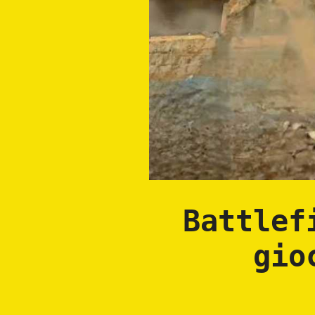
Battlef
gio