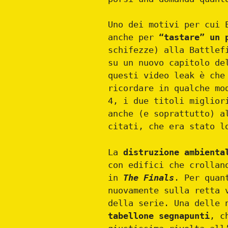
Uno dei motivi per cui 
anche per
“tastare” un 
schifezze) alla Battlef
su un nuovo capitolo de
questi video leak è che
ricordare in qualche mo
4, i due titoli miglior
anche (e soprattutto) a
citati, che era stato l
La
distruzione ambienta
con edifici che crollan
in
The Finals
. Per quan
nuovamente sulla retta 
della serie. Una delle 
tabellone segnapunti
, c