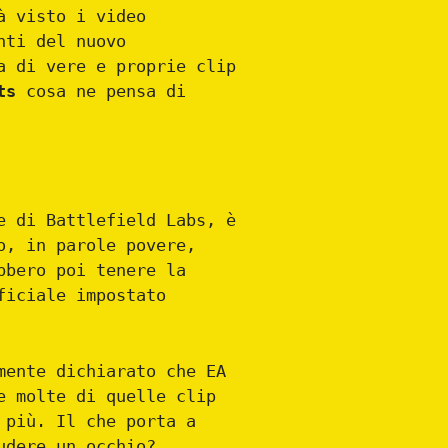
à visto i video
nti del nuovo
a di vere e proprie clip
ts
cosa ne pensa di
e di Battlefield Labs, è
o, in parole povere,
bbero poi tenere la
ficiale impostato
mente dichiarato che EA
e molte di quelle clip
 più. Il che porta a
udere un occhio?