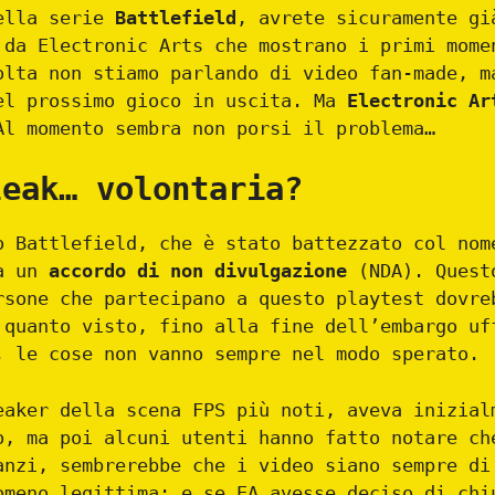
della serie
Battlefield
, avrete sicuramente gi
 da Electronic Arts che mostrano i primi mome
olta non stiamo parlando di video fan-made, m
el prossimo gioco in uscita. Ma
Electronic Ar
Al momento sembra non porsi il problema…
leak… volontaria?
o Battlefield, che è stato battezzato col nom
a un
accordo di non divulgazione
(NDA). Quest
rsone che partecipano a questo playtest dovre
 quanto visto, fino alla fine dell’embargo uf
, le cose non vanno sempre nel modo sperato.
eaker della scena FPS più noti, aveva inizial
o, ma poi alcuni utenti hanno fatto notare ch
anzi, sembrerebbe che i video siano sempre di
omeno legittima: e se EA avesse deciso di chi