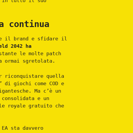
 in tutto il suo
a continua
e il brand e sfidare il
eld 2042 ha
stante le molte patch
a ormai sgretolata.
r riconquistare quella
” di giochi come COD e
igantesche. Ma c’è un
 consolidata e un
le royale gratuito che
 EA sta davvero