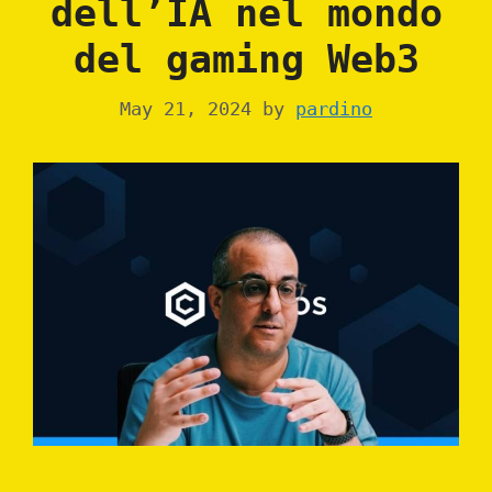
dell’IA nel mondo
del gaming Web3
May 21, 2024
by
pardino