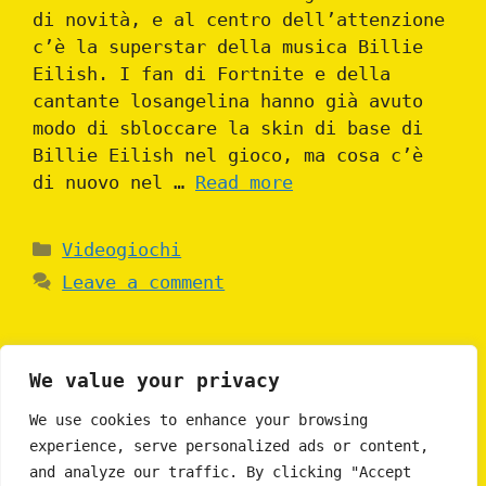
di novità, e al centro dell’attenzione
c’è la superstar della musica Billie
Eilish. I fan di Fortnite e della
cantante losangelina hanno già avuto
modo di sbloccare la skin di base di
Billie Eilish nel gioco, ma cosa c’è
di nuovo nel …
Read more
Categories
Videogiochi
Leave a comment
We value your privacy
Page
Page
Page
←
Previous
1
2
3
Next
→
We use cookies to enhance your browsing
experience, serve personalized ads or content,
and analyze our traffic. By clicking "Accept