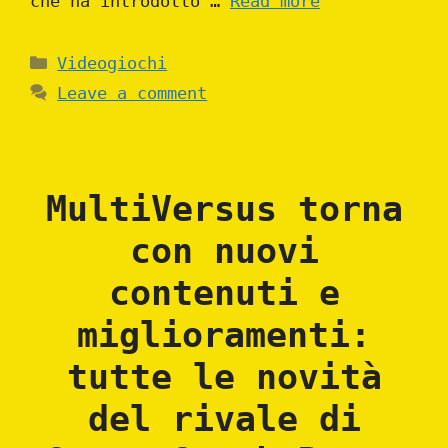
che ha introdotto …
Read more
Categories
Videogiochi
Leave a comment
MultiVersus torna
con nuovi
contenuti e
miglioramenti:
tutte le novità
del rivale di