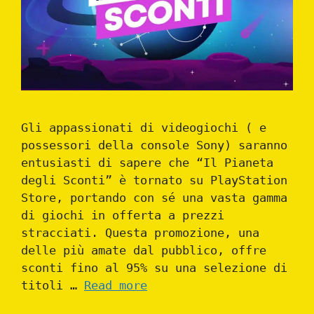
Gli appassionati di videogiochi ( e
possessori della console Sony) saranno
entusiasti di sapere che “Il Pianeta
degli Sconti” è tornato su PlayStation
Store, portando con sé una vasta gamma
di giochi in offerta a prezzi
stracciati. Questa promozione, una
delle più amate dal pubblico, offre
sconti fino al 95% su una selezione di
titoli …
Read more