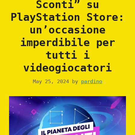
Sconti” su
PlayStation Store:
un’occasione
imperdibile per
tutti i
videogiocatori
May 25, 2024
by
pardino